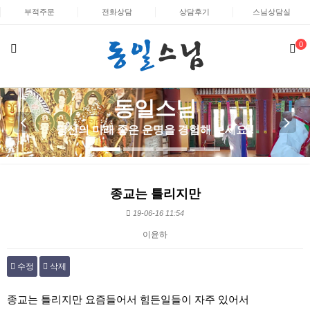
부적주문
전화상담
상담후기
스님상담실
0
동일스님
동일스님
당신의 미래 좋은 운명을 경험해 보세요!!
당신의 미래 좋은 운명을 경험해 보세요!!
종교는 틀리지만
19-06-16 11:54
이윤하
수정
삭제
본문
종교는 틀리지만 요즘들어서 힘든일들이 자주 있어서