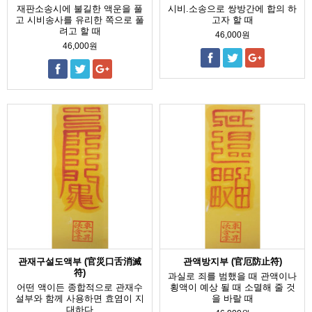
재판소송시에 불길한 액운을 풀
시비.소송으로 쌍방간에 합의 하
고 시비송사를 유리한 쪽으로 풀
고자 할 때
려고 할 때
46,000원
46,000원
관재구설도액부 (官災口舌消滅
관액방지부 (官厄防止符)
符)
과실로 죄를 범했을 때 관액이나
어떤 액이든 종합적으로 관재수
횡액이 예상 될 때 소멸해 줄 것
설부와 함께 사용하면 효염이 지
을 바랄 때
대하다