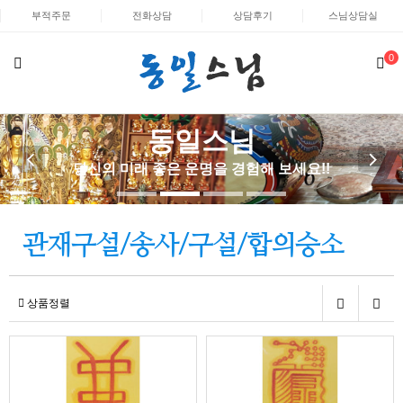
부적주문
전화상담
상담후기
스님상담실
0
동일스님
당신의 미래 좋은 운명을 경험해 보세요!!
관재구설/송사/구설/합의승소
상품정렬