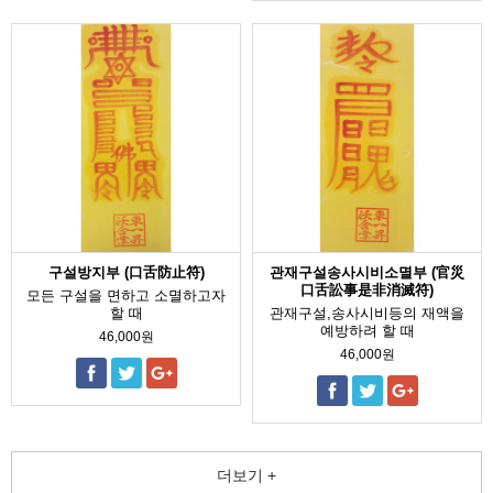
구설방지부 (口舌防止符)
관재구설송사시비소멸부 (官災
口舌訟事是非消滅符)
모든 구설을 면하고 소멸하고자
할 때
관재구설,송사시비등의 재액을
예방하려 할 때
46,000원
46,000원
더보기 +