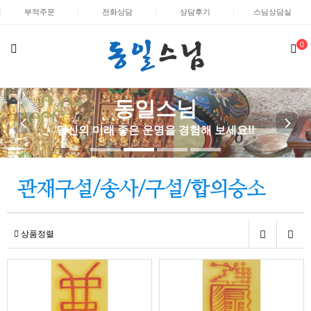
부적주문
전화상담
상담후기
스님상담실
0
동일스님
당신의 미래 좋은 운명을 경험해 보세요!!
관재구설/송사/구설/합의승소
상품정렬