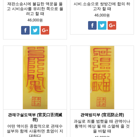
재판소송시에 불길한 액운을 풀
시비.소송으로 쌍방간에 합의 하
고 시비송사를 유리한 쪽으로 풀
고자 할 때
려고 할 때
46,000원
46,000원
관재구설도액부 (官災口舌消滅
관액방지부 (官厄防止符)
符)
과실로 죄를 범했을 때 관액이나
어떤 액이든 종합적으로 관재수
횡액이 예상 될 때 소멸해 줄 것
설부와 함께 사용하면 효염이 지
을 바랄 때
대하다