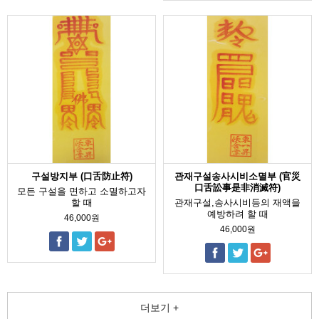
구설방지부 (口舌防止符)
관재구설송사시비소멸부 (官災
口舌訟事是非消滅符)
모든 구설을 면하고 소멸하고자
할 때
관재구설,송사시비등의 재액을
예방하려 할 때
46,000원
46,000원
더보기 +