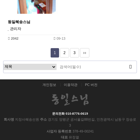
동일혜송스님
관리자
2042
09-13
1
2
3
개인정보
이용약관
PC 버전
문의전화 010-8776-0619
회사명
지장사혜송선원
주소
경기도 양평군 공서울길88번길, 인천광역시 남동구 장승로
3
사업자 등록번호
378-49-00241
대표
유정열