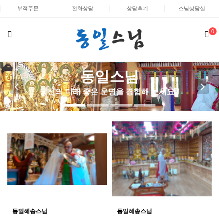
부적주문
전화상담
상담후기
스님상담실
0
동일스님
당신의 미래 좋은 운명을 경험해 보세요!!
동일혜송스님
동일혜송스님