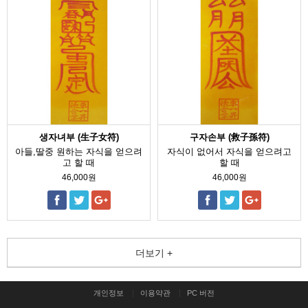
생자녀부 (生子女符)
구자손부 (救子孫符)
아들,딸중 원하는 자식을 얻으려
자식이 없어서 자식을 얻으려고
고 할 때
할 때
46,000원
46,000원
더보기 +
개인정보
이용약관
PC 버전