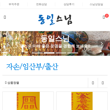
부적주문
전화상담
상담후기
스님상담실
0
동일스님
당신의 미래 좋은 운명을 경험해 보세요!!
자손/임산부/출산
상품정렬