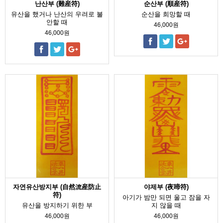
난산부 (難産符)
순산부 (順産符)
유산을 했거나 난산의 우려로 불
순산을 희망할 때
안할 때
46,000원
46,000원
자연유산방지부 (自然流産防止
야제부 (夜啼符)
符)
아기가 밤만 되면 울고 잠을 자
유산을 방지하기 위한 부
지 않을 때
46,000원
46,000원