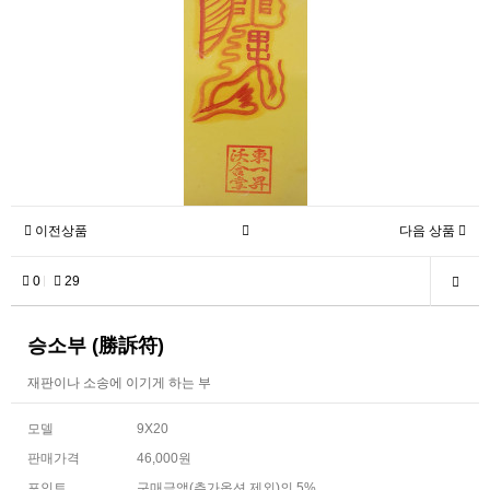
이전상품
다음 상품
0
29
승소부 (勝訴符)
재판이나 소송에 이기게 하는 부
모델
9X20
판매가격
46,000원
포인트
구매금액(추가옵션 제외)의 5%