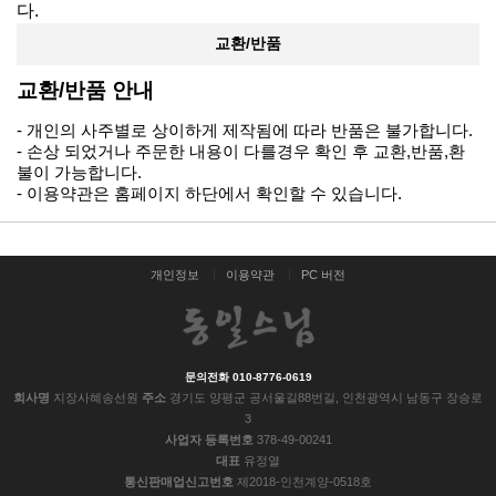
다.
교환/반품
교환/반품
안내
- 개인의 사주별로 상이하게 제작됨에 따라 반품은 불가합니다.
- 손상 되었거나 주문한 내용이 다를경우 확인 후 교환,반품,환
불이 가능합니다.
- 이용약관은 홈페이지 하단에서 확인할 수 있습니다.
개인정보
이용약관
PC 버전
문의전화 010-8776-0619
회사명
지장사혜송선원
주소
경기도 양평군 공서울길88번길, 인천광역시 남동구 장승로
3
사업자 등록번호
378-49-00241
대표
유정열
통신판매업신고번호
제2018-인천계양-0518호