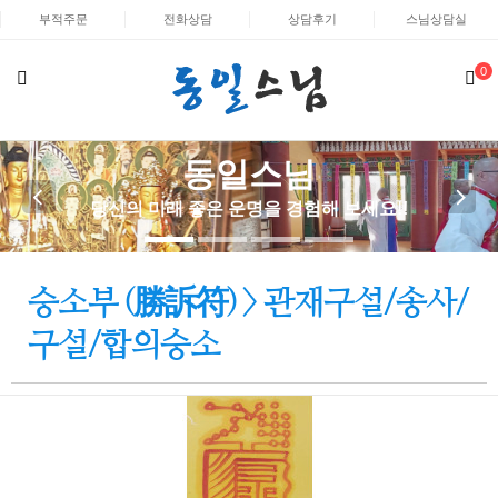
부적주문
전화상담
상담후기
스님상담실
0
동일스님
동일스님
당신의 미래 좋은 운명을 경험해 보세요!!
당신의 미래 좋은 운명을 경험해 보세요!!
승소부 (勝訴符) > 관재구설/송사/
구설/합의승소